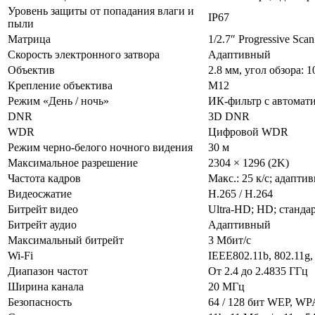
Уровень защиты от попадания влаги и
IP67
пыли
Матрица
1/2.7″ Progressive Sc
Скорость электронного затвора
Адаптивный
Объектив
2.8 мм, угол обзора: 
Крепление объектива
M12
Режим «День / ночь»
ИК-фильтр с автомат
DNR
3D DNR
WDR
Цифровой WDR
Режим черно-белого ночного видения
30 м
Максимальное разрешение
2304 × 1296 (2K)
Частота кадров
Макс.: 25 к/с; адапти
Видеосжатие
H.265 / H.264
Битрейт видео
Ultra-HD; HD; станда
Битрейт аудио
Адаптивный
Максимальный битрейт
3 Мбит/с
Wi-Fi
IEEE802.11b, 802.11g,
Диапазон частот
От 2.4 до 2.4835 ГГц
Ширина канала
20 МГц
Безопасность
64 / 128 бит WEP, W