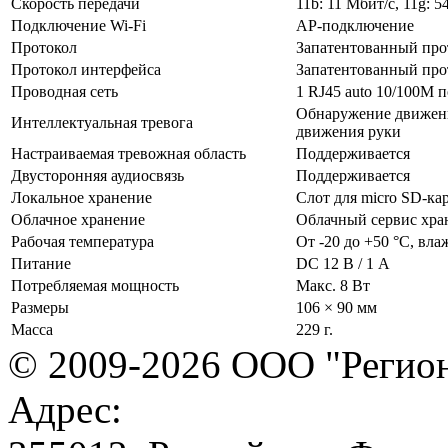
Скорость передачи
11b: 11 Мбит/с, 11g: 5
Подключение Wi-Fi
AP-подключение
Протокол
Запатентованный про
Протокол интерфейса
Запатентованный про
Проводная сеть
1 RJ45 auto 10/100M п
Обнаружение движени
Интеллектуальная тревога
движения руки
Настраиваемая тревожная область
Поддерживается
Двусторонняя аудиосвязь
Поддерживается
Локальное хранение
Слот для micro SD-кар
Облачное хранение
Облачный сервис хра
Рабочая температура
От -20 до +50 °C, вла
Питание
DC 12 В / 1 A
Потребляемая мощность
Макс. 8 Вт
Размеры
106 × 90 мм
Масса
229 г.
© 2009-2026 ООО "Регион
Адрес: