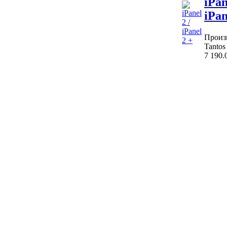
iPan
iPan
Произ
Tantos
7 190.