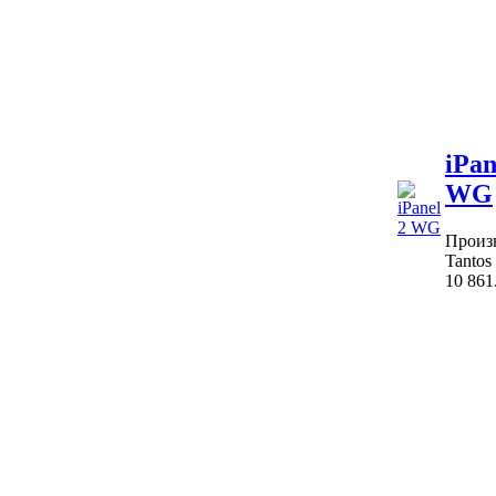
iPan
WG
Произ
Tantos
10 861