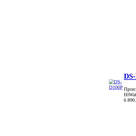
DS-
Произ
HiWat
6 890