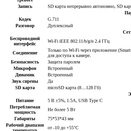
Запись
SD карта непрерывно автономно, SD карт
Па
Кодек
G.711
Разговор
Дуплексный
Сет
Беспроводной
Wi-Fi iEEE 802.11/b/g/n 2.4 ГГц
интерфейс
Только по Wi-Fi через приложение (Smart
Соединение
для доступа к камере.
Безопасность
Защита паролем
Микрофон
Встроенный
Динамик
Встроенный
Звук сирены
Да
SD карта
microSD карта (8…128 Гб)
Э
Питание
5 В ±5%, 1.5A, USB Type C
Потребляемая
Не более 5 Вт
мощность
Габариты
75*53*43 мм
Рабочий диапазон
от -10 до +55°С
температур