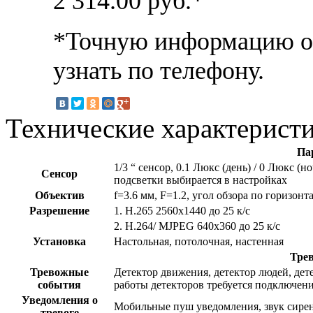
2 314.00
руб.*
*Точную информацию о 
узнать по телефону.
Технические характерист
Па
1/3 “ сенсор, 0.1 Люкс (день) / 0 Люкс (
Сенсор
подсветки выбирается в настройках
Объектив
f=3.6 мм, F=1.2, угол обзора по горизон
Разрешение
1. H.265 2560x1440 до 25 к/с
2. H.264/ MJPEG 640х360 до 25 к/с
Установка
Настольная, потолочная, настенная
Тре
Тревожные
Детектор движения, детектор людей, дете
события
работы детекторов требуется подключени
Уведомления о
Мобильные пуш уведомления, звук сире
тревоге