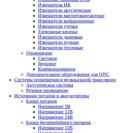
Извещатели ИК
Извещатели акустические
Извещатели магнитоконтактные
Извещатели вибрационные
Извещатели утечки
Тревожные кнопки
Извещатели дымовые
Извещатели ручные
Извещатели тепловые
Оповещение
Световое
Звуковое
Комбинированное
Дополнительное оборудование для ОПС
Системы оповещения и музыкальной трансляции
Акустические системы
Речевое оповещение
Источники питания и аккумуляторы
Блоки питания
Напряжение 5В
Напряжение 12В
Напряжение 24В
Блоки бесперебойного питания
Напряжение 12В