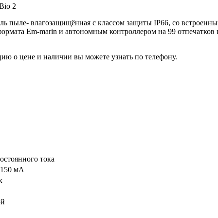
Bio 2
ль пыле- влагозащищённая с классом защиты IP66, со встроенны
ормата Em-marin и автономным контроллером на 99 отпечатков и
ю о цене и наличии вы можете узнать по телефону.
постоянного тока
 150 мА
к
ой