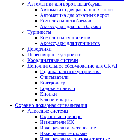
Автоматика для ворот, шлагбаумы
Автоматика для распашных ворот
Автоматика для откатных ворот
Комплекты шлагбаумов
Аксессуары для шлагбаумов
Турникеты
Комплекты турникетов
Аксессуары для турникетов
Доводчики
Переговорные устройства
Координатные системы
Дополнительное оборудование для СКУД
Радиоканальные устройства
Считыватели
Контроллеры
Кодовые панели
Кнопки
Ключи и карты
Охранно-пожарная сигнализация
Адресные системы
Охранные приборы
Извещатели ИК
Извещатели акустические
Извещатели тепловые
Извещатели магнитоконтактные