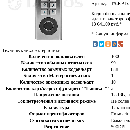
Артикул: TS-KBD-
Кодонаборная пане
идентификаторов ф
13 641.00
руб.*
*Точную информаци
Технические характеристики
Количество пользователей
1000
Количество обычных отпечатков
99
Количество обычных кодов/карт
888
Количество Мастер отпечатков
1
Количество временных кодов/карт
10
"Количество карт/кодов с функцией ""Паника"""
2
Напряжение питания
12-18В, 
Ток потребления в активном режиме
Не более
Клавиатура
12 кнопо
Формат идентификаторов
Em-marin
Считыватель отпечатков
Емкостн
Разрешение
500DPI