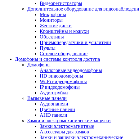
Видеорегистраторы
Дополнительное оборудование для видеонаблюден
Микрофоны
Мониторы
Жесткие диски
Кронштейны и кожухи
Объективы
Приемопередатчики и усилители
Пульты
Сетевое оборудование
Домофоны и системы контроля доступа
Домофоны
Аналоговые видеодомофоны
HD видеодомофоны
Wi-Fi видеодомофоны
IP видеодомофоны
Аудиотрубки
Вызывные панели
Аудиопанели
Цветные панели
AHD панели
Замки и электромеханические защелки
Замки электромагнитные
Аксессуары для замков
Замки и защелки электромеханические