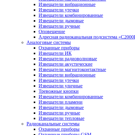
Извещатели вибрационные
Извещатели утечки
Извещатели комбинированные
Извещатели дымовые
Извещатели ручные
Оповещение
Адресная радиоканальная подсистема «С2000
Аналоговые системы
Охранные приборы
Извещатели ИК
Извещатели радиоволновые
Извещатели акустические
Извещатели магнитоконтактные
Извещатели вибрационные
Извещатели утечки
Извещатели уличные
Тревожные кнопки
Извещатели комбинированные
Извещатели пламени
Извещатели дымовые
Извещатели ручные
Извещатели тепловые
Радиоканальные системы
Охранные приборы
Охранные приборы GSM