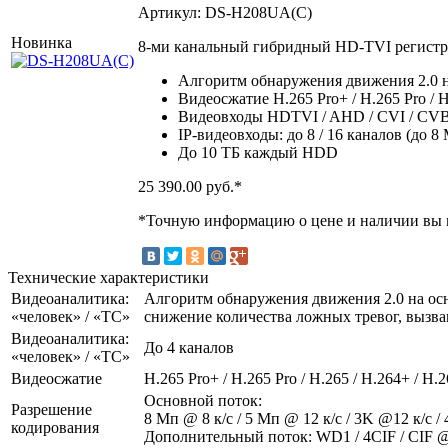
Артикул: DS-H208UA(C)
Новинка
8-ми канальный гибридный HD-TVI регистрат
Алгоритм обнаружения движения 2.0 на
Видеосжатие H.265 Pro+ / H.265 Pro / H
Видеовходы HDTVI / AHD / CVI / CVBS
IP-видеовходы: до 8 / 16 каналов (до 8
До 10 TБ каждый HDD
25 390.00
руб.*
*Точную информацию о цене и наличии вы м
Технические характеристики
Видеоаналитика:
Алгоритм обнаружения движения 2.0 на осн
«человек» / «ТС»
снижение количества ложных тревог, вызва
Видеоаналитика:
До 4 каналов
«человек» / «ТС»
Видеосжатие
H.265 Pro+ / H.265 Pro / H.265 / H.264+ / H.
Основной поток:
Разрешение
8 Мп @ 8 к/с / 5 Мп @ 12 к/с / 3K @12 к/с / 
кодирования
Дополнительный поток: WD1 / 4CIF / CIF @ 25