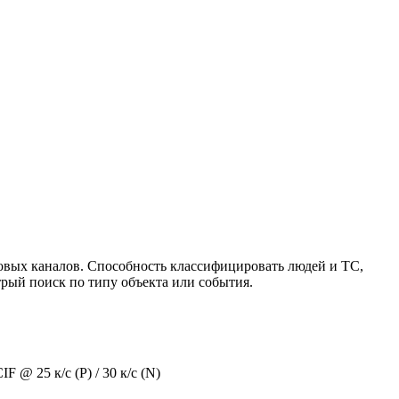
овых каналов. Способность классифицировать людей и ТС,
трый поиск по типу объекта или события.
F @ 25 к/с (P) / 30 к/с (N)