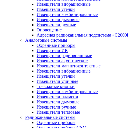
Извещатели вибрационные
Извещатели утечки
Извещатели комбинированные
Извещатели дымовые
Извещатели ручные
Оповещение
Адресная радиоканальная подсистема «С2000
Аналоговые системы
Охранные приборы
Извещатели ИК
Извещатели радиоволновые
Извещатели акустические
Извещатели магнитоконтактные
Извещатели вибрационные
Извещатели утечки
Извещатели уличные
Тревожные кнопки
Извещатели комбинированные
Извещатели пламени
Извещатели дымовые
Извещатели ручные
Извещатели тепловые
Радиоканальные системы
Охранные приборы
Охранные приборы GSM