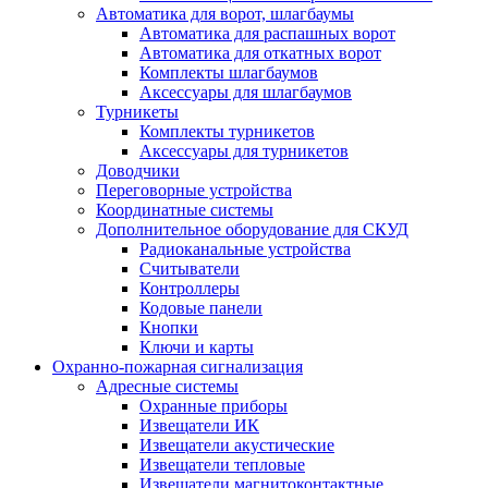
Автоматика для ворот, шлагбаумы
Автоматика для распашных ворот
Автоматика для откатных ворот
Комплекты шлагбаумов
Аксессуары для шлагбаумов
Турникеты
Комплекты турникетов
Аксессуары для турникетов
Доводчики
Переговорные устройства
Координатные системы
Дополнительное оборудование для СКУД
Радиоканальные устройства
Считыватели
Контроллеры
Кодовые панели
Кнопки
Ключи и карты
Охранно-пожарная сигнализация
Адресные системы
Охранные приборы
Извещатели ИК
Извещатели акустические
Извещатели тепловые
Извещатели магнитоконтактные