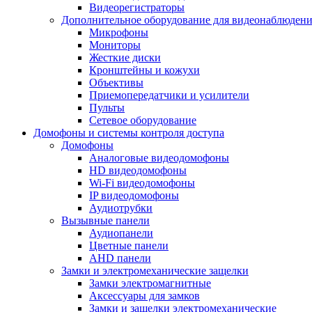
Видеорегистраторы
Дополнительное оборудование для видеонаблюден
Микрофоны
Мониторы
Жесткие диски
Кронштейны и кожухи
Объективы
Приемопередатчики и усилители
Пульты
Сетевое оборудование
Домофоны и системы контроля доступа
Домофоны
Аналоговые видеодомофоны
HD видеодомофоны
Wi-Fi видеодомофоны
IP видеодомофоны
Аудиотрубки
Вызывные панели
Аудиопанели
Цветные панели
AHD панели
Замки и электромеханические защелки
Замки электромагнитные
Аксессуары для замков
Замки и защелки электромеханические