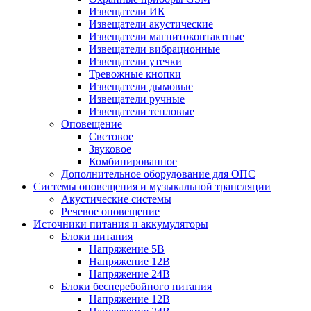
Извещатели ИК
Извещатели акустические
Извещатели магнитоконтактные
Извещатели вибрационные
Извещатели утечки
Тревожные кнопки
Извещатели дымовые
Извещатели ручные
Извещатели тепловые
Оповещение
Световое
Звуковое
Комбинированное
Дополнительное оборудование для ОПС
Системы оповещения и музыкальной трансляции
Акустические системы
Речевое оповещение
Источники питания и аккумуляторы
Блоки питания
Напряжение 5В
Напряжение 12В
Напряжение 24В
Блоки бесперебойного питания
Напряжение 12В