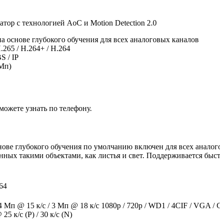
ор c технологией AoC и Motion Detection 2.0
 основе глубокого обучения для всех аналоговых каналов
.265 / H.264+ / H.264
 / IP
 Мп)
ожете узнать по телефону.
ове глубокого обучения по умолчанию включен для всех аналог
нных такими объектами, как листья и свет. Поддерживается быс
264
4 Мп @ 15 к/с / 3 Мп @ 18 к/с 1080p / 720p / WD1 / 4CIF / VGA / CI
 к/с (P) / 30 к/с (N)